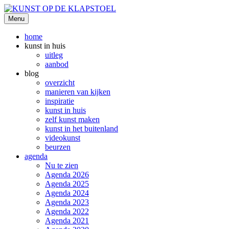
Ga
naar
Menu
KUNST OP DE KLAPSTOEL
de
inhoud
home
kunst in huis
uitleg
aanbod
blog
overzicht
manieren van kijken
inspiratie
kunst in huis
zelf kunst maken
kunst in het buitenland
videokunst
beurzen
agenda
Nu te zien
Agenda 2026
Agenda 2025
Agenda 2024
Agenda 2023
Agenda 2022
Agenda 2021