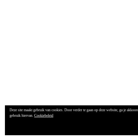
Deze site maakt gebruik van cookies. Door verder te gaan op deze website, ga je akkoor
gebruik hiervan.
Cookiebeleid