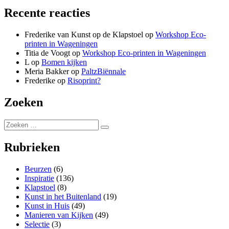
Recente reacties
Frederike van Kunst op de Klapstoel
op
Workshop Eco-
printen in Wageningen
Titia de Voogt
op
Workshop Eco-printen in Wageningen
L
op
Bomen kijken
Meria Bakker
op
PaltzBiënnale
Frederike
op
Risoprint?
Zoeken
Zoeken
Zoeken
naar:
Rubrieken
Beurzen
(6)
Inspiratie
(136)
Klapstoel
(8)
Kunst in het Buitenland
(19)
Kunst in Huis
(49)
Manieren van Kijken
(49)
Selectie
(3)