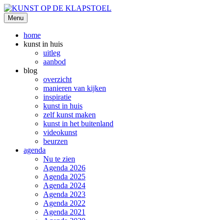
Ga
naar
Menu
KUNST OP DE KLAPSTOEL
de
inhoud
home
kunst in huis
uitleg
aanbod
blog
overzicht
manieren van kijken
inspiratie
kunst in huis
zelf kunst maken
kunst in het buitenland
videokunst
beurzen
agenda
Nu te zien
Agenda 2026
Agenda 2025
Agenda 2024
Agenda 2023
Agenda 2022
Agenda 2021