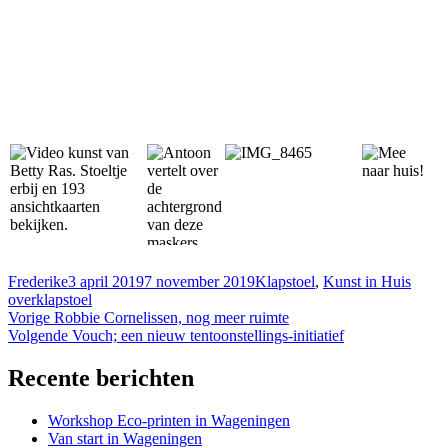
Auteur
Geplaatst
Categorieën
Tags
Frederike
3 april 2019
7 november 2019
Klapstoel
,
Kunst in Huis
op
overklapstoel
Bericht
Vorig
Vorige
Robbie Cornelissen, nog meer ruimte
bericht:
Volgend
Volgende
Vouch; een nieuw tentoonstellings-initiatief
navigatie
bericht:
Recente berichten
Workshop Eco-printen in Wageningen
Van start in Wageningen