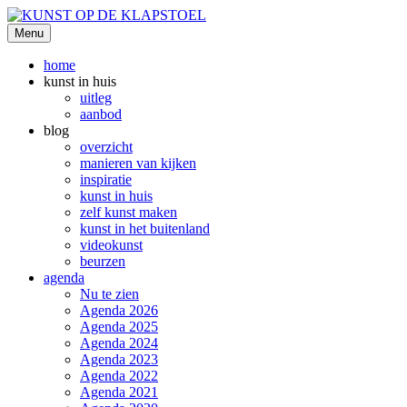
Ga
naar
Menu
KUNST OP DE KLAPSTOEL
de
inhoud
home
kunst in huis
uitleg
aanbod
blog
overzicht
manieren van kijken
inspiratie
kunst in huis
zelf kunst maken
kunst in het buitenland
videokunst
beurzen
agenda
Nu te zien
Agenda 2026
Agenda 2025
Agenda 2024
Agenda 2023
Agenda 2022
Agenda 2021