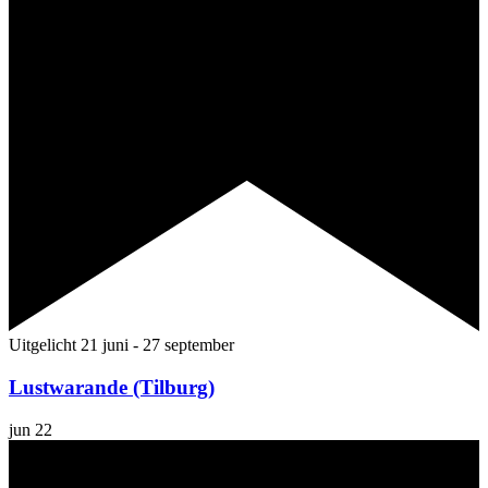
Uitgelicht
21 juni
-
27 september
Lustwarande (Tilburg)
jun
22