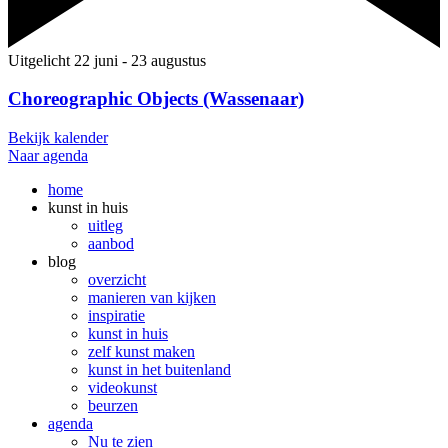
Uitgelicht
22 juni
-
23 augustus
Choreographic Objects (Wassenaar)
Bekijk kalender
Naar agenda
home
kunst in huis
uitleg
aanbod
blog
overzicht
manieren van kijken
inspiratie
kunst in huis
zelf kunst maken
kunst in het buitenland
videokunst
beurzen
agenda
Nu te zien