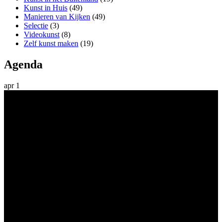
Kunst in Huis
(49)
Manieren van Kijken
(49)
Selectie
(3)
Videokunst
(8)
Zelf kunst maken
(19)
Agenda
apr
1