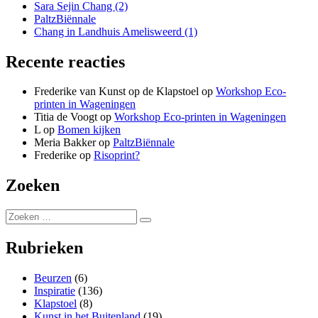
Sara Sejin Chang (2)
PaltzBiënnale
Chang in Landhuis Amelisweerd (1)
Recente reacties
Frederike van Kunst op de Klapstoel
op
Workshop Eco-
printen in Wageningen
Titia de Voogt
op
Workshop Eco-printen in Wageningen
L
op
Bomen kijken
Meria Bakker
op
PaltzBiënnale
Frederike
op
Risoprint?
Zoeken
Zoeken
Zoeken
naar:
Rubrieken
Beurzen
(6)
Inspiratie
(136)
Klapstoel
(8)
Kunst in het Buitenland
(19)