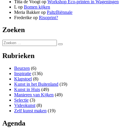
Titia de Voogt
op
Workshop Eco-printen in Wageningen
L
op
Bomen kijken
Meria Bakker
op
PaltzBiënnale
Frederike
op
Risoprint?
Zoeken
Zoeken
Zoeken
naar:
Rubrieken
Beurzen
(6)
Inspiratie
(136)
Klapstoel
(8)
Kunst in het Buitenland
(19)
Kunst in Huis
(49)
Manieren van Kijken
(49)
Selectie
(3)
Videokunst
(8)
Zelf kunst maken
(19)
Agenda