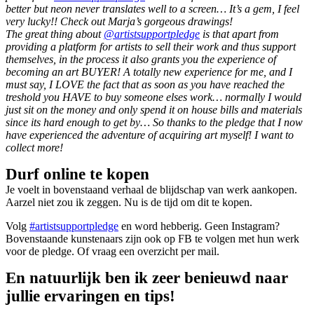
better but neon never translates well to a screen… It’s a gem, I feel
very lucky!! Check out Marja’s gorgeous drawings!
The great thing about
@artistsupportpledge
is that apart from
providing a platform for artists to sell their work and thus support
themselves, in the process it also grants you the experience of
becoming an art BUYER! A totally new experience for me, and I
must say, I LOVE the fact that as soon as you have reached the
treshold you HAVE to buy someone elses work… normally I would
just sit on the money and only spend it on house bills and materials
since its hard enough to get by… So thanks to the pledge that I now
have experienced the adventure of acquiring art myself! I want to
collect more!
Durf online te kopen
Je voelt in bovenstaand verhaal de blijdschap van werk aankopen.
Aarzel niet zou ik zeggen. Nu is de tijd om dit te kopen.
Volg
#artistsupportpledge
en word hebberig. Geen Instagram?
Bovenstaande kunstenaars zijn ook op FB te volgen met hun werk
voor de pledge. Of vraag een overzicht per mail.
En natuurlijk ben ik zeer benieuwd naar
jullie ervaringen en tips!