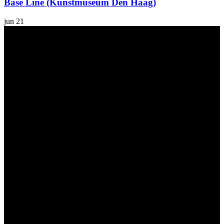
Base Line (Kunstmuseum Den Haag)
jun
21