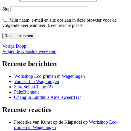
Site
Mijn naam, e-mail en site opslaan in deze browser voor de
volgende keer wanneer ik een reactie plaats.
Bericht
Vorig
Vorige
Döpp
bericht:
Volgend
Volgende
Klapstoelweekeind
navigatie
bericht:
Recente berichten
Workshop Eco-printen in Wageningen
Van start in Wageningen
Sara Sejin Chang (2)
PaltzBiënnale
Chang in Landhuis Amelisweerd (1)
Recente reacties
Frederike van Kunst op de Klapstoel
op
Workshop Eco-
printen in Wageningen