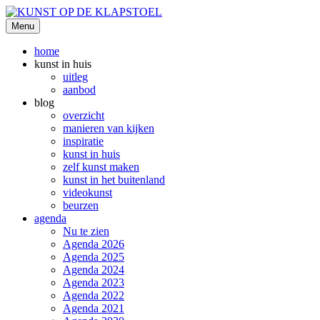
Ga
naar
Menu
KUNST OP DE KLAPSTOEL
de
inhoud
home
kunst in huis
uitleg
aanbod
blog
overzicht
manieren van kijken
inspiratie
kunst in huis
zelf kunst maken
kunst in het buitenland
videokunst
beurzen
agenda
Nu te zien
Agenda 2026
Agenda 2025
Agenda 2024
Agenda 2023
Agenda 2022
Agenda 2021