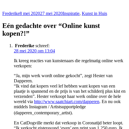
Auteur
Geplaatst
Categorieën
Frederike
8 mei 2020
27 mei 2020
Inspiratie
,
Kunst in Huis
op
Eén gedachte over “Online kunst
kopen?!”
Frederike
schreef:
28 mei 2020 om 13:04
Ik kreeg reacties van kunstenaars die regelmatig online werk
verkopen:
“Ja, mijn werk wordt online gekocht”, zegt Hester van
Dapperen.
“Ik vind dat kopers veel lef hebben want kopen van een
plaatje is spannend en de prijs is van het schilderij plus kist en
verzenden”. Hester verkoopt haar werk online over de hele
wereld via
http://www.saatchiart.com/dapperen
. En nu ook
middels Instagram / Artistsupportpledge
(dapperen_contemporary_artist).
En CatDogville merkt dat verkoop in Coronatijd beter loopt.
“Ik verkocht gisteravond ‘even’ een print van 1.250 euro. Ik