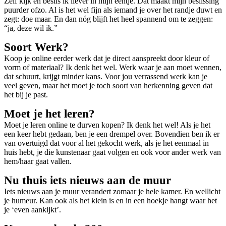
Zelf kijk en beslis ik liever in mijn eentje. Dat maakt mijn beslissing
puurder ofzo. Al is het wel fijn als iemand je over het randje duwt en
zegt: doe maar. En dan nóg blijft het heel spannend om te zeggen:
“ja, deze wil ik.”
Soort Werk?
Koop je online eerder werk dat je direct aanspreekt door kleur of
vorm of materiaal? Ik denk het wel. Werk waar je aan moet wennen,
dat schuurt, krijgt minder kans. Voor jou verrassend werk kan je
veel geven, maar het moet je toch soort van herkenning geven dat
het bij je past.
Moet je het leren?
Moet je leren online te durven kopen? Ik denk het wel! Als je het
een keer hebt gedaan, ben je een drempel over. Bovendien ben ik er
van overtuigd dat voor al het gekocht werk, als je het eenmaal in
huis hebt, je die kunstenaar gaat volgen en ook voor ander werk van
hem/haar gaat vallen.
Nu thuis iets nieuws aan de muur
Iets nieuws aan je muur verandert zomaar je hele kamer. En wellicht
je humeur. Kan ook als het klein is en in een hoekje hangt waar het
je ‘even aankijkt’.