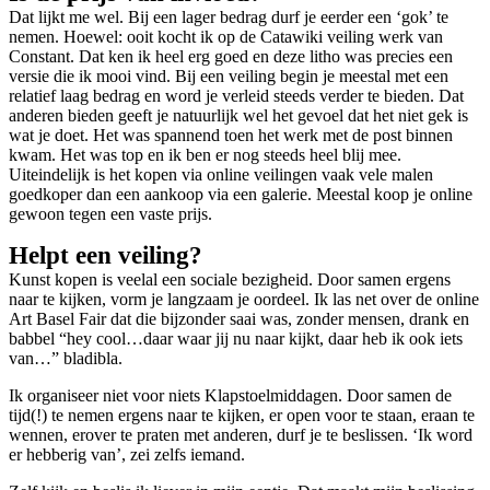
Dat lijkt me wel. Bij een lager bedrag durf je eerder een ‘gok’ te
nemen. Hoewel: ooit kocht ik op de Catawiki veiling werk van
Constant. Dat ken ik heel erg goed en deze litho was precies een
versie die ik mooi vind. Bij een veiling begin je meestal met een
relatief laag bedrag en word je verleid steeds verder te bieden. Dat
anderen bieden geeft je natuurlijk wel het gevoel dat het niet gek is
wat je doet. Het was spannend toen het werk met de post binnen
kwam. Het was top en ik ben er nog steeds heel blij mee.
Uiteindelijk is het kopen via online veilingen vaak vele malen
goedkoper dan een aankoop via een galerie. Meestal koop je online
gewoon tegen een vaste prijs.
Helpt een veiling?
Kunst kopen is veelal een sociale bezigheid. Door samen ergens
naar te kijken, vorm je langzaam je oordeel. Ik las net over de online
Art Basel Fair dat die bijzonder saai was, zonder mensen, drank en
babbel “hey cool…daar waar jij nu naar kijkt, daar heb ik ook iets
van…” bladibla.
Ik organiseer niet voor niets Klapstoelmiddagen. Door samen de
tijd(!) te nemen ergens naar te kijken, er open voor te staan, eraan te
wennen, erover te praten met anderen, durf je te beslissen. ‘Ik word
er hebberig van’, zei zelfs iemand.